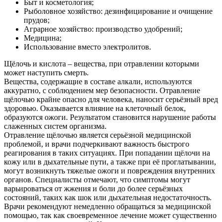
Быт и косметология;
Рыболовное хозяйство: дезинфицирование и очищение
прудов;
Аграрное хозяйство: производство удобрений;
Медицина;
Использование вместо электролитов.
Щёлочь и кислота – вещества, при отравлении которыми
может наступить смерть.
Вещества, содержащие в составе алкали, используются
аккуратно, с соблюдением мер безопасности. Отравление
щёлочью крайне опасно для человека, наносит серьёзный вред
здоровью. Оказывается влияние на клеточный белок,
образуются ожоги. Результатом становится нарушение работы
слаженных систем организма.
Отравление щёлочью является серьёзной медицинской
проблемой, и врачи подчеркивают важность быстрого
реагирования в таких ситуациях. При попадании щёлочи на
кожу или в дыхательные пути, а также при её проглатывании,
могут возникнуть тяжелые ожоги и повреждения внутренних
органов. Специалисты отмечают, что симптомы могут
варьироваться от жжения и боли до более серьёзных
состояний, таких как шок или дыхательная недостаточность.
Врачи рекомендуют немедленно обращаться за медицинской
помощью, так как своевременное лечение может существенно