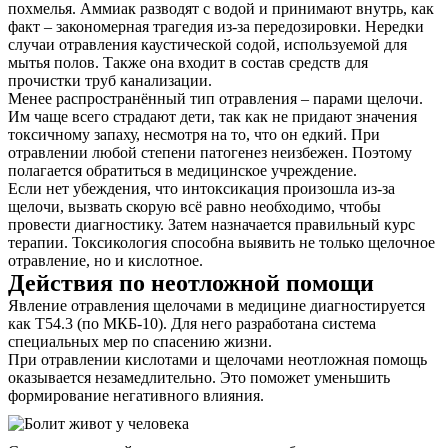
похмелья. Аммиак разводят с водой и принимают внутрь, как
факт – закономерная трагедия из-за передозировки. Нередки
случаи отравления каустической содой, используемой для
мытья полов. Также она входит в состав средств для
прочистки труб канализации.
Менее распространённый тип отравления – парами щелочи.
Им чаще всего страдают дети, так как не придают значения
токсичному запаху, несмотря на то, что он едкий. При
отравлении любой степени патогенез неизбежен. Поэтому
полагается обратиться в медицинское учреждение.
Если нет убеждения, что интоксикация произошла из-за
щелочи, вызвать скорую всё равно необходимо, чтобы
провести диагностику. Затем назначается правильный курс
терапии. Токсикология способна выявить не только щелочное
отравление, но и кислотное.
Действия по неотложной помощи
Явление отравления щелочами в медицине диагностируется
как T54.3 (по МКБ-10). Для него разработана система
специальных мер по спасению жизни.
При отравлении кислотами и щелочами неотложная помощь
оказывается незамедлительно. Это поможет уменьшить
формирование негативного влияния.