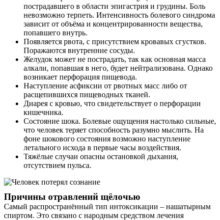
пострадавшего в области эпигастрия и грудины. Боль
невозможно терпеть. Интенсивность болевого синдрома
зависит от объёма и концентрированности вещества,
попавшего внутрь.
Появляется рвота, с присутствием кровавых сгустков.
Поражаются внутренние сосуды.
Желудок может не пострадать, так как основная масса
алкали, попавшая в него, будет нейтрализована. Однако
возникает перфорация пищевода.
Наступление асфиксии от рвотных масс либо от
расщепившихся пищеводных тканей.
Диарея с кровью, что свидетельствует о перфорации
кишечника.
Состояние шока. Болевые ощущения настолько сильные,
что человек теряет способность разумно мыслить. На
фоне шокового состояния возможно наступление
летального исхода в первые часы воздействия.
Тяжёлые случаи опасны остановкой дыхания,
отсутствием пульса.
Причины отравлений щёлочью
Самый распространённый тип интоксикации – нашатырным
спиртом. Это связано с народным средством лечения