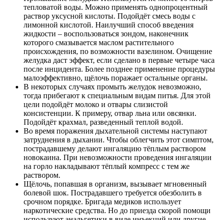
тепловатой воды. Можно применять однопроцентный
раствор уксусной кислоты. Подойдёт смесь воды с
лимонной кислотой. Наилучший способ введения
жидкости – воспользоваться зондом, наконечник
которого смазывается маслом растительного
происхождения, по возможности вазелином. Очищение
желудка даст эффект, если сделано в первые четыре часа
после инцидента. Более позднее применение процедуры
малоэффективно, щёлочь поражает остальные органы.
В некоторых случаях промыть желудок невозможно,
тогда прибегают к специальным видам питья. Для этой
цели подойдёт молоко и отвары слизистой
консистенции. К примеру, отвар льна или овсянки.
Подойдёт крахмал, разведенный теплой водой.
Во время поражения дыхательной системы наступают
затруднения в дыхании. Чтобы облегчить этот симптом,
пострадавшему делают ингаляцию тёплым раствором
новокаина. При невозможности проведения ингаляции
на горло накладывают тёплый компресс с тем же
раствором.
Щёлочь, попавшая в организм, вызывает мгновенный
болевой шок. Пострадавшего требуется обезболить в
срочном порядке. Бригада медиков использует
наркотические средства. Но до приезда скорой помощи
используют анальгетики в виде инъекций или другие