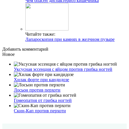
Чем опасен дисбактериоз кишечника
Читайте также:
Лапароскопия при камнях в желчном пузыре
Добавить комментарий
Новое
Уксусная эссенция с яйцом против грибка ногтей
Хилак форте при кандидозе
Лосьон против перхоти
Гомеопатия от грибка ногтей
Скин-Кап против перхоти