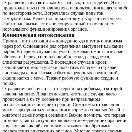
Отравления случаются как у взрослых, так и у детей. Это
происходит из-за неправильного использования веществ либо
по неосторожности. Встречались случаи попыток
самоубийства. Вещество попадает внутрь организма через
слизистые, вызывает ожог, сопряжённый с изменением
нормального функционирования органов.
Клиническая интоксикация
Причина интоксикации – попадание яда внутрь организма
через рот. Основанием для отравления выступает вдыхание
паров. В первом случае получают тяжёлый ожог слизистые
оболочки. Белок, составляющий клетки, распадается,
слизистая разрушается. В последнем случае в крови
скапливается много углекислого газа, из-за чего страдает
система дыхания. Позже избыток щелочных соединений
скапливается в моче. Теряют рабочую функцию сердце и
почки.
Отравление щёлочью — это серьёзная проблема, о которой
говорят многие. Люди отмечают, что такие случаи часто
происходят в быту, особенно при неправильном
использовании чистящих средств. Симптомы отравления
могут варьироваться от жжения в горле до сильных болей в
животе и даже потери сознания. Важно помнить, что первая
помощь в таких ситуациях включает немедленное обращение
к врачу, так как щёлочь может вызывать необратимые
повреждения внутренних органов. Многие делятся своими