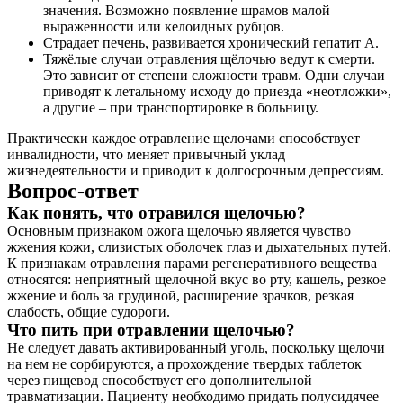
значения. Возможно появление шрамов малой
выраженности или келоидных рубцов.
Страдает печень, развивается хронический гепатит А.
Тяжёлые случаи отравления щёлочью ведут к смерти.
Это зависит от степени сложности травм. Одни случаи
приводят к летальному исходу до приезда «неотложки»,
а другие – при транспортировке в больницу.
Практически каждое отравление щелочами способствует
инвалидности, что меняет привычный уклад
жизнедеятельности и приводит к долгосрочным депрессиям.
Вопрос-ответ
Как понять, что отравился щелочью?
Основным признаком ожога щелочью является чувство
жжения кожи, слизистых оболочек глаз и дыхательных путей.
К признакам отравления парами регенеративного вещества
относятся: неприятный щелочной вкус во рту, кашель, резкое
жжение и боль за грудиной, расширение зрачков, резкая
слабость, общие судороги.
Что пить при отравлении щелочью?
Не следует давать активированный уголь, поскольку щелочи
на нем не сорбируются, а прохождение твердых таблеток
через пищевод способствует его дополнительной
травматизации. Пациенту необходимо придать полусидячее