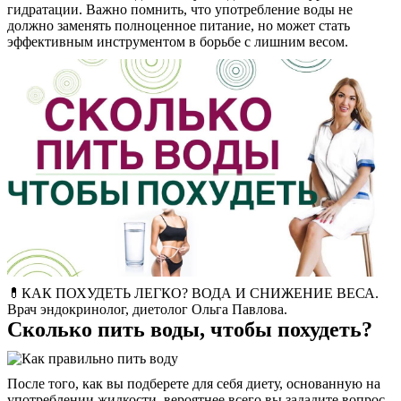
гидратации. Важно помнить, что употребление воды не
должно заменять полноценное питание, но может стать
эффективным инструментом в борьбе с лишним весом.
О нас
Услуги
Акции
💊КАК ПОХУДЕТЬ ЛЕГКО? ВОДА И СНИЖЕНИЕ ВЕСА.
Отзывы
Врач эндокринолог, диетолог Ольга Павлова.
Сколько пить воды, чтобы похудеть?
Статьи
После того, как вы подберете для себя диету, основанную на
употреблении жидкости, вероятнее всего вы зададите вопрос,