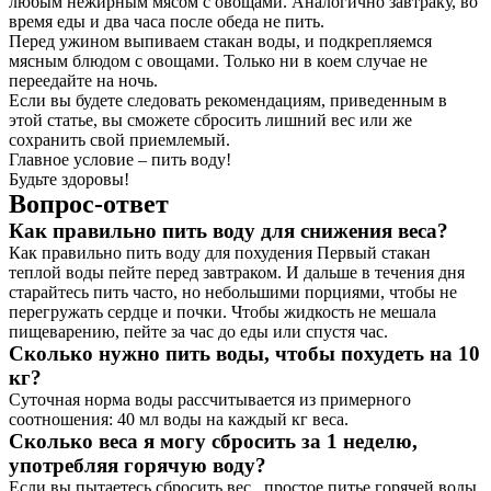
любым нежирным мясом с овощами. Аналогично завтраку, во
время еды и два часа после обеда не пить.
Перед ужином выпиваем стакан воды, и подкрепляемся
мясным блюдом с овощами. Только ни в коем случае не
переедайте на ночь.
Если вы будете следовать рекомендациям, приведенным в
этой статье, вы сможете сбросить лишний вес или же
сохранить свой приемлемый.
Главное условие – пить воду!
Будьте здоровы!
Вопрос-ответ
Как правильно пить воду для снижения веса?
Как правильно пить воду для похудения Первый стакан
теплой воды пейте перед завтраком. И дальше в течения дня
старайтесь пить часто, но небольшими порциями, чтобы не
перегружать сердце и почки. Чтобы жидкость не мешала
пищеварению, пейте за час до еды или спустя час.
Сколько нужно пить воды, чтобы похудеть на 10
кг?
Суточная норма воды рассчитывается из примерного
соотношения: 40 мл воды на каждый кг веса.
Сколько веса я могу сбросить за 1 неделю,
употребляя горячую воду?
Если вы пытаетесь сбросить вес , простое питье горячей воды